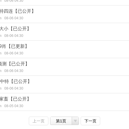
m
08-06 04:30
平特特四连【已公开】
m
08-06 04:30
码大小【已公开】
m
08-06 04:30
中9肖【已更新】
m
08-06 04:30
--预测【已公开】
m
08-06 04:30
0码中特【已公开】
m
08-06 04:30
与家畜【已公开】
m
08-05 04:30
上一页
第1页
下一页