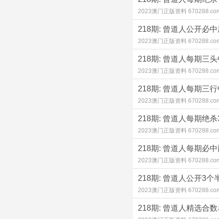
2023澳门正版资料 670288.co
218期: 曾道人公开必
2023澳门正版资料 670288.co
218期: 曾道人每期三
2023澳门正版资料 670288.co
218期: 曾道人每期三
2023澳门正版资料 670288.co
218期: 曾道人每期绝
2023澳门正版资料 670288.co
218期: 曾道人每期必
2023澳门正版资料 670288.co
218期: 曾道人公开3
2023澳门正版资料 670288.co
218期: 曾道人精选合