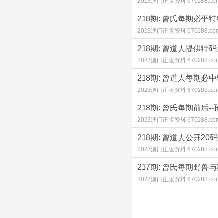
2023澳门正版资料 670288.co
218期: 曾氏每期必
2023澳门正版资料 670288.co
218期: 曾道人提供特
2023澳门正版资料 670288.co
218期: 曾道人每期必
2023澳门正版资料 670288.co
218期: 曾氏每期前后
2023澳门正版资料 670288.co
218期: 曾道人公开2
2023澳门正版资料 670288.co
217期: 曾氏每期野兽
2023澳门正版资料 670288.co