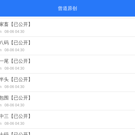
曾道原创
与家畜【已公开】
m
08-06 04:30
加八码【已公开】
m
08-06 04:30
杀一尾【已公开】
m
08-06 04:30
杀半头【已公开】
m
08-06 04:30
大包围【已公开】
m
08-06 04:30
三中三【已公开】
m
08-06 04:30
杀十码【已公开】