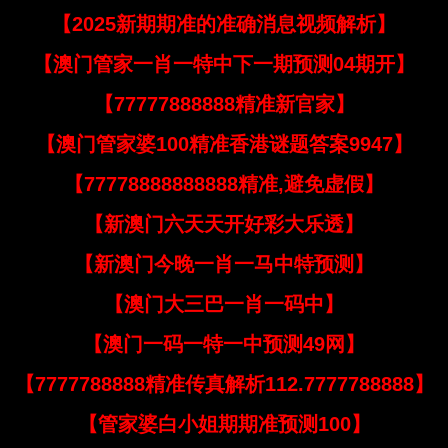
【2025新期期准的准确消息视频解析】
【澳门管家一肖一特中下一期预测04期开】
【77777888888精准新官家】
【澳门管家婆100精准香港谜题答案9947】
【77778888888888精准,避免虚假】
【新澳门六天天开好彩大乐透】
【新澳门今晚一肖一马中特预测】
【澳门大三巴一肖一码中】
【澳门一码一特一中预测49网】
【7777788888精准传真解析112.7777788888】
【管家婆白小姐期期准预测100】