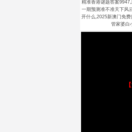
精准香港谜题答案9947,新
一期预测准不准天下风云,
开什么,2025新澳门免费挂
管家婆白
【