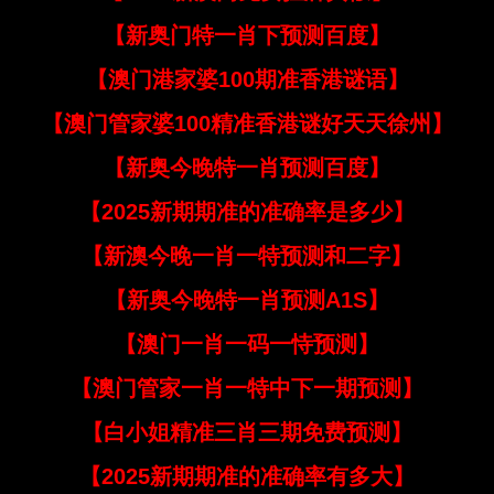
【新奥门特一肖下预测百度】
【澳门港家婆100期准香港谜语】
【澳门管家婆100精准香港谜好天天徐州】
【新奥今晚特一肖预测百度】
【2025新期期准的准确率是多少】
【新澳今晚一肖一特预测和二字】
【新奥今晚特一肖预测A1S】
【澳门一肖一码一恃预测】
【澳门管家一肖一特中下一期预测】
【白小姐精准三肖三期免费预测】
【2025新期期准的准确率有多大】