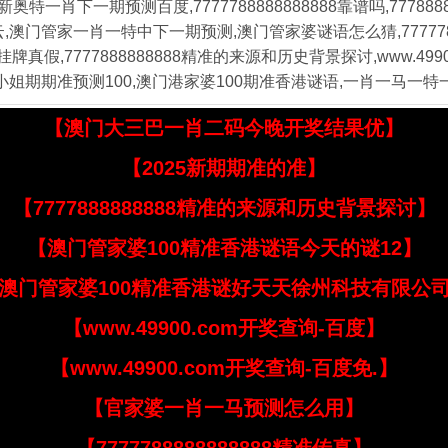
奥特一肖下一期预测百度,7777788888888888靠谱吗,77788
澳门管家一肖一特中下一期预测,澳门管家婆谜语怎么猜,77777
牌真假,7777888888888精准的来源和历史背景探讨,www.4990
小姐期期准预测100,澳门港家婆100期准香港谜语,一肖一马一特
【澳门大三巴一肖二码今晚开奖结果优】
【2025新期期准的准】
【7777888888888精准的来源和历史背景探讨】
【澳门管家婆100精准香港谜语今天的谜12】
澳门管家婆100精准香港谜好天天徐州科技有限公
【www.49900.com开奖查询-百度】
【www.49900.com开奖查询-百度免.】
【官家婆一肖一马预测怎么用】