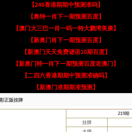
【246香港期期中预测准吗】
【奥特一肖下一期预测百度】
【澳门大三巴一肖一码一特大鹏湾美康】
【新奥门肖下一期预测百度】
【新澳门天天免费谜语10期百度】
【新奥门特一肖下一期预测百度老澳门】
【二四六香港期期中预测准确吗】
【新澳门准期期准预测】
好彩正版挂牌
219期
挂牌
火烧